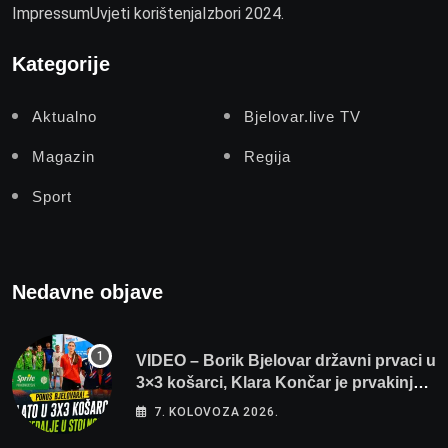
Impressum
Uvjeti korištenja
Izbori 2024.
Kategorije
Aktualno
Bjelovar.live TV
Magazin
Regija
Sport
Nedavne objave
VIDEO – Borik Bjelovar državni prvaci u
3×3 košarci, Klara Končar je prvakinja
Hrvatske u stolnom tenisu!
7. KOLOVOZA 2026.