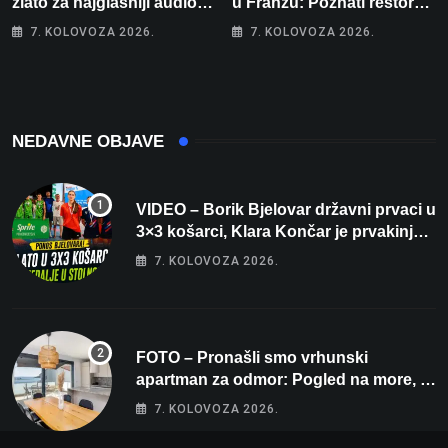
zlato za najglasniji audio
u Franzu: Poznati restoran
sustav i srušio osobni
otišao u povijest, a
7. KOLOVOZA 2026.
7. KOLOVOZA 2026.
rekord od čak 145,9 dB!
Michelinov chef sprema
veliko iznenađenje za
Bjelovar
NEDAVNE OBJAVE
VIDEO – Borik Bjelovar državni prvaci u
3×3 košarci, Klara Končar je prvakinja
Hrvatske u stolnom tenisu!
7. KOLOVOZA 2026.
FOTO – Pronašli smo vrhunski
apartman za odmor: Pogled na more, tri
spavaće sobe i terasa koja osvaja
7. KOLOVOZA 2026.