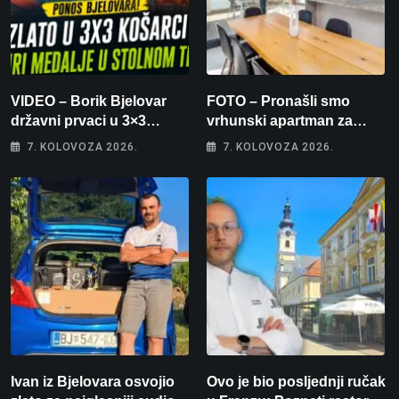
VIDEO – Borik Bjelovar
FOTO – Pronašli smo
državni prvaci u 3×3
vrhunski apartman za
košarci, Klara Končar je
odmor: Pogled na more, tri
7. KOLOVOZA 2026.
7. KOLOVOZA 2026.
prvakinja Hrvatske u
spavaće sobe i terasa koja
stolnom tenisu!
osvaja
Ivan iz Bjelovara osvojio
Ovo je bio posljednji ručak