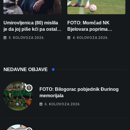
Umirovljenica (80) mislila
FOTO: Momčad NK
je da joj piše kći pa ostala
Bjelovara poprima
bez 1000 eura
jesenski izgled
5. KOLOVOZA 2026.
4. KOLOVOZA 2026.
NEDAVNE OBJAVE
FOTO: Bilogorac pobjednik Đurinog
memorijala
6. KOLOVOZA 2026.