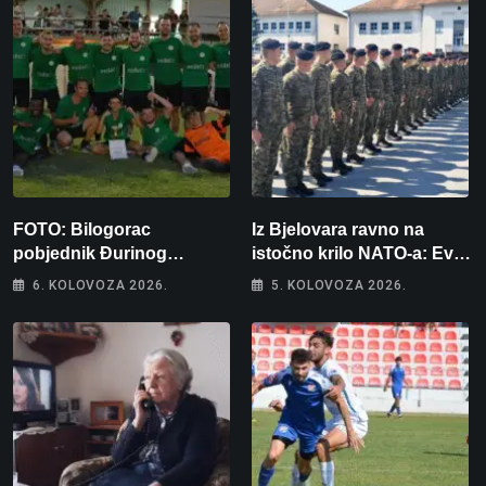
FOTO: Bilogorac
Iz Bjelovara ravno na
pobjednik Đurinog
istočno krilo NATO-a: Evo
memorijala
kamo odlazi 82 hrvatska
6. KOLOVOZA 2026.
5. KOLOVOZA 2026.
vojnika i 6 vojnikinja