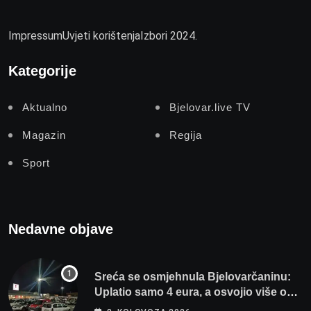
Impressum
Uvjeti korištenja
Izbori 2024.
Kategorije
Aktualno
Bjelovar.live TV
Magazin
Regija
Sport
Nedavne objave
Sreća se osmjehnula Bjelovarčaninu:
Uplatio samo 4 eura, a osvojio više od
80 tisuća eura