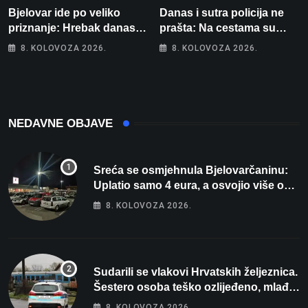
Bjelovar ide po veliko
Danas i sutra policija ne
priznanje: Hrebak danas u
prašta: Na cestama su
Parizu predstavlja
posebno na meti ovi
8. KOLOVOZA 2026.
8. KOLOVOZA 2026.
Wellovar za domaćina
prekršaji
Europskog prvenstva
NEDAVNE OBJAVE
Sreća se osmjehnula Bjelovarčaninu:
Uplatio samo 4 eura, a osvojio više od
80 tisuća eura
8. KOLOVOZA 2026.
Sudarili se vlakovi Hrvatskih željeznica.
Šestero osoba teško ozlijeđeno, mlađa
žena na intenzivnoj
8. KOLOVOZA 2026.