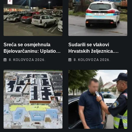
Sreća se osmjehnula
Sudarili se vlakovi
Bjelovarčaninu: Uplatio
Hrvatskih željeznica.
samo 4 eura, a osvojio
Šestero osoba teško
8. KOLOVOZA 2026.
8. KOLOVOZA 2026.
više od 80 tisuća eura
ozlijeđeno, mlađa žena na
intenzivnoj