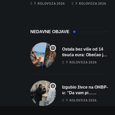
31, u Bjelovaru
Zrmanju!
7. KOLOVOZA 2026.
7. KOLOVOZA 2026.
malo više od 25.
Magdalena i
Stiže nam
Tomislav osvojili
promjena vremena
zlato na
zahtjevnom Kajak
kupu POSKOK 3
NEDAVNE OBJAVE
Ostala bez više od 14
tisuća eura: Obećao joj
auto za tjedan dana, a
7. KOLOVOZA 2026.
zatim izmišljao
opravdanja
Izgubio živce na OHBP-
u: “Da vam pi…
materina!” Zbog člana
7. KOLOVOZA 2026.
obitelji vrijeđao i vikao
na djelatnike