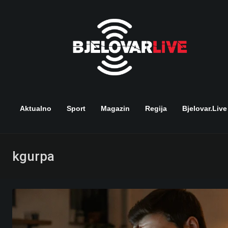
Skip
to
content
Aktualno
Sport
Magazin
Regija
Bjelovar.live
kgurpa