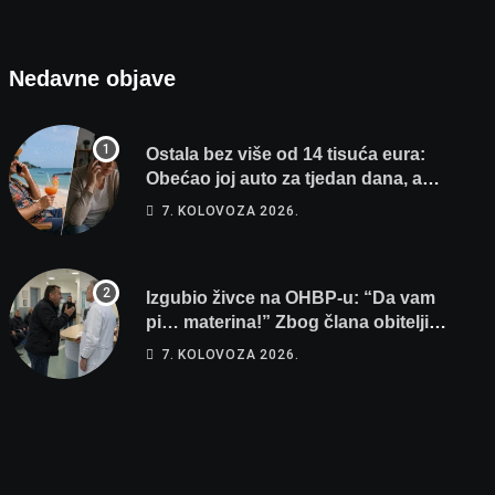
Nedavne objave
Ostala bez više od 14 tisuća eura:
Obećao joj auto za tjedan dana, a
zatim izmišljao opravdanja
7. KOLOVOZA 2026.
Izgubio živce na OHBP-u: “Da vam
pi… materina!” Zbog člana obitelji
vrijeđao i vikao na djelatnike
7. KOLOVOZA 2026.