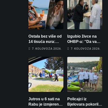
Ostala bez više od
Izgubio živce na
14 tisuća eura:
OHBP-u: “Da vam
Obećao joj auto za
pi… materina!”
7. KOLOVOZA 2026.
7. KOLOVOZA 2026.
tjedan dana, a
Zbog člana obitelji
zatim izmišljao
vrijeđao i vikao na
opravdanja
djelatnike
Jutros u 6 sati na
Policajci iz
Rabu je izmjereno
Bjelovara pokorili