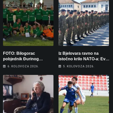
FOTO: Bilogorac
Iz Bjelovara ravno na
pobjednik Đurinog
istočno krilo NATO-a: Evo
memorijala
kamo odlazi 82 hrvatska
6. KOLOVOZA 2026.
5. KOLOVOZA 2026.
vojnika i 6 vojnikinja