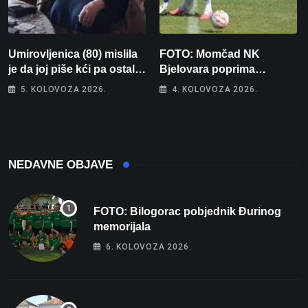
Umirovljenica (80) mislila
FOTO: Momčad NK
je da joj piše kći pa ostala
Bjelovara poprima
bez 1000 eura
jesenski izgled
5. KOLOVOZA 2026.
4. KOLOVOZA 2026.
NEDAVNE OBJAVE
FOTO: Bilogorac pobjednik Đurinog
memorijala
6. KOLOVOZA 2026.