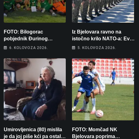
FOTO: Bilogorac
Iz Bjelovara ravno na
pobjednik Đurinog
istočno krilo NATO-a: Evo
memorijala
kamo odlazi 82 hrvatska
6. KOLOVOZA 2026.
5. KOLOVOZA 2026.
vojnika i 6 vojnikinja
Umirovljenica (80) mislila
FOTO: Momčad NK
je da joj piše kći pa ostala
Bjelovara poprima