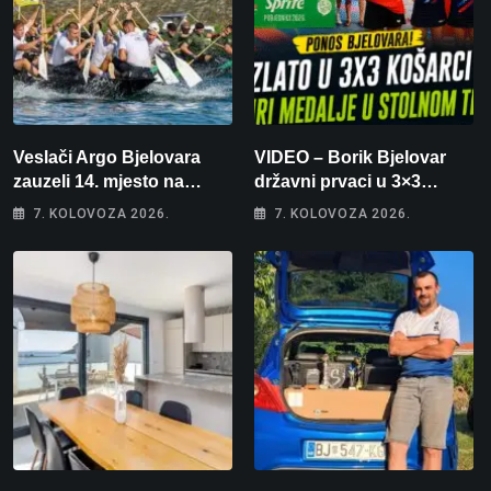
Veslači Argo Bjelovara
VIDEO – Borik Bjelovar
zauzeli 14. mjesto na
državni prvaci u 3×3
brzincu
košarci, Klara Končar je
7. KOLOVOZA 2026.
7. KOLOVOZA 2026.
prvakinja Hrvatske u
stolnom tenisu!