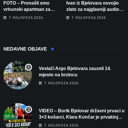
FOTO – Pronašli smo
Ivan iz Bjelovara osvojio
vrhunski apartman za
zlato za najglasniji audio
odmor: Pogled na more, tri
sustav i srušio osobni
7. KOLOVOZA 2026.
7. KOLOVOZA 2026.
spavaće sobe i terasa koja
rekord od čak 145,9 dB!
osvaja
NEDAVNE OBJAVE
Veslači Argo Bjelovara zauzeli 14.
mjesto na brzincu
7. KOLOVOZA 2026.
VIDEO – Borik Bjelovar državni prvaci u
3×3 košarci, Klara Končar je prvakinja
Hrvatske u stolnom tenisu!
7. KOLOVOZA 2026.