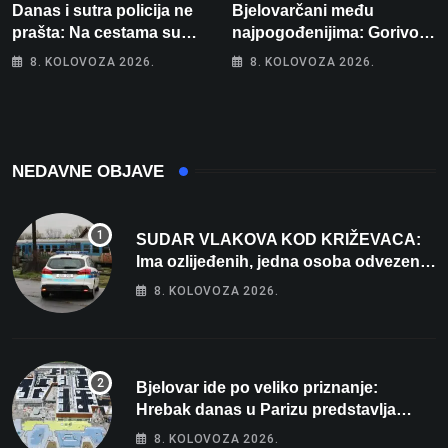
Danas i sutra policija ne
Bjelovarčani među
prašta: Na cestama su
najpogođenijima: Gorivo
posebno na meti ovi
im pojede gotovo 6 posto
8. KOLOVOZA 2026.
8. KOLOVOZA 2026.
prekršaji
plaće
NEDAVNE OBJAVE
SUDAR VLAKOVA KOD KRIŽEVACA:
Ima ozlijeđenih, jedna osoba odvezena
helikopterom
8. KOLOVOZA 2026.
Bjelovar ide po veliko priznanje:
Hrebak danas u Parizu predstavlja
Wellovar za domaćina Europskog
8. KOLOVOZA 2026.