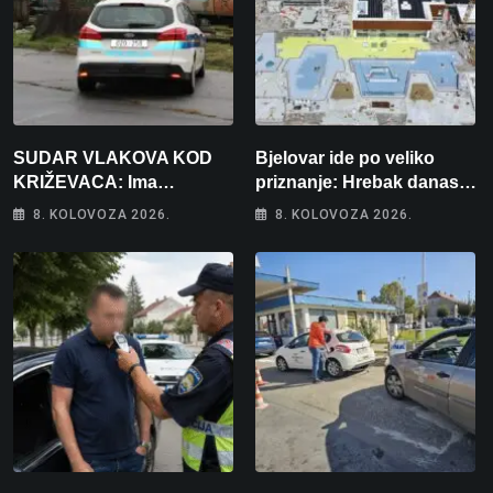
SUDAR VLAKOVA KOD
Bjelovar ide po veliko
KRIŽEVACA: Ima
priznanje: Hrebak danas u
ozlijeđenih, jedna osoba
Parizu predstavlja
8. KOLOVOZA 2026.
8. KOLOVOZA 2026.
odvezena helikopterom
Wellovar za domaćina
Europskog prvenstva