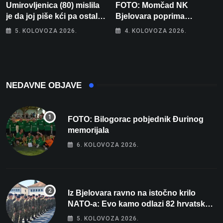
Umirovljenica (80) mislila
FOTO: Momčad NK
je da joj piše kći pa ostala
Bjelovara poprima
bez 1000 eura
jesenski izgled
5. KOLOVOZA 2026.
4. KOLOVOZA 2026.
NEDAVNE OBJAVE
FOTO: Bilogorac pobjednik Đurinog
memorijala
6. KOLOVOZA 2026.
Iz Bjelovara ravno na istočno krilo
NATO-a: Evo kamo odlazi 82 hrvatska
vojnika i 6 vojnikinja
5. KOLOVOZA 2026.