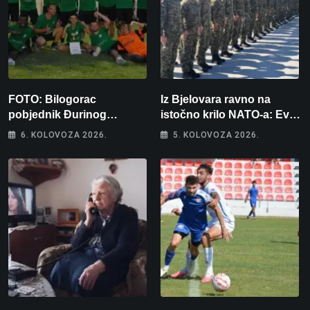
FOTO: Bilogorac
Iz Bjelovara ravno na
pobjednik Đurinog
istočno krilo NATO-a: Evo
memorijala
kamo odlazi 82 hrvatska
6. KOLOVOZA 2026.
5. KOLOVOZA 2026.
vojnika i 6 vojnikinja