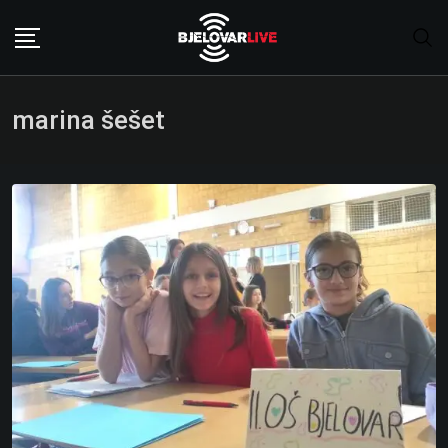
Skip
to
content
marina šešet