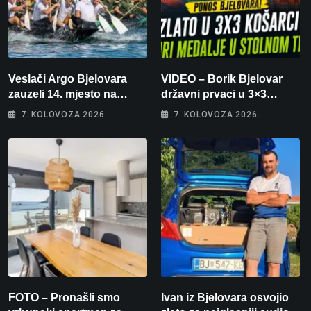
Veslači Argo Bjelovara
VIDEO – Borik Bjelovar
zauzeli 14. mjesto na
državni prvaci u 3×3
brzincu
košarci, Klara Končar je
7. KOLOVOZA 2026.
7. KOLOVOZA 2026.
prvakinja Hrvatske u
stolnom tenisu!
FOTO – Pronašli smo
Ivan iz Bjelovara osvojio