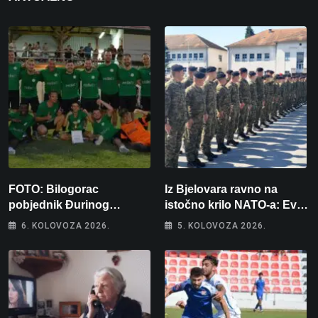
FOTO: Bilogorac
Iz Bjelovara ravno na
pobjednik Đurinog
istočno krilo NATO-a: Evo
memorijala
kamo odlazi 82 hrvatska
6. KOLOVOZA 2026.
5. KOLOVOZA 2026.
vojnika i 6 vojnikinja