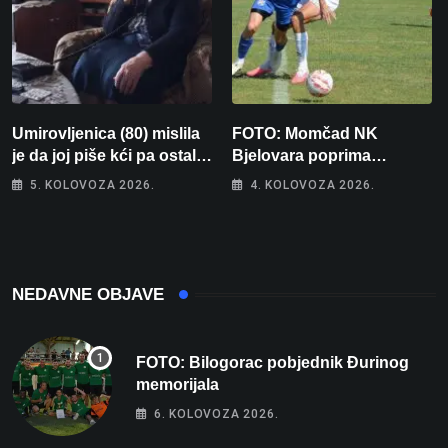
Umirovljenica (80) mislila
FOTO: Momčad NK
je da joj piše kći pa ostala
Bjelovara poprima
bez 1000 eura
jesenski izgled
5. KOLOVOZA 2026.
4. KOLOVOZA 2026.
NEDAVNE OBJAVE
FOTO: Bilogorac pobjednik Đurinog
memorijala
6. KOLOVOZA 2026.