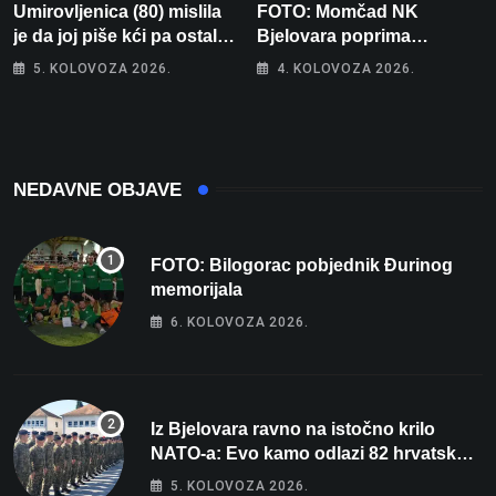
Umirovljenica (80) mislila
FOTO: Momčad NK
je da joj piše kći pa ostala
Bjelovara poprima
bez 1000 eura
jesenski izgled
5. KOLOVOZA 2026.
4. KOLOVOZA 2026.
NEDAVNE OBJAVE
FOTO: Bilogorac pobjednik Đurinog
memorijala
6. KOLOVOZA 2026.
Iz Bjelovara ravno na istočno krilo
NATO-a: Evo kamo odlazi 82 hrvatska
vojnika i 6 vojnikinja
5. KOLOVOZA 2026.