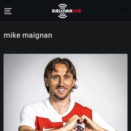
Skip
to
content
mike maignan