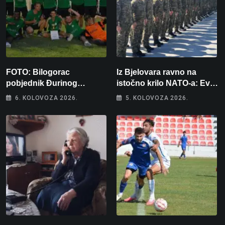
FOTO: Bilogorac
Iz Bjelovara ravno na
pobjednik Đurinog
istočno krilo NATO-a: Evo
memorijala
kamo odlazi 82 hrvatska
6. KOLOVOZA 2026.
5. KOLOVOZA 2026.
vojnika i 6 vojnikinja