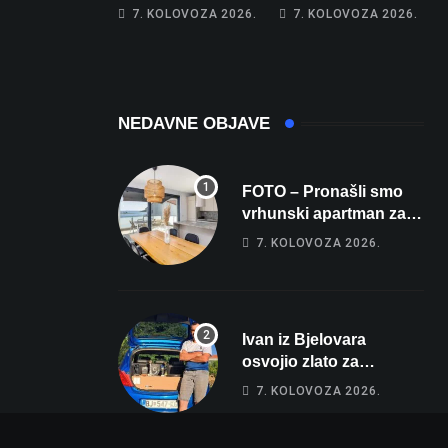
Franzu: Poznati
Obećao joj auto za
7. KOLOVOZA 2026.
7. KOLOVOZA 2026.
restoran otišao u
tjedan dana, a
povijest, a
zatim izmišljao
Michelinov chef
opravdanja
sprema veliko
iznenađenje za
NEDAVNE OBJAVE
Bjelovar
FOTO – Pronašli smo
vrhunski apartman za
odmor: Pogled na
7. KOLOVOZA 2026.
more, tri spavaće sobe i
terasa koja osvaja
Ivan iz Bjelovara
osvojio zlato za
najglasniji audio sustav
7. KOLOVOZA 2026.
i srušio osobni rekord
od čak 145,9 dB!