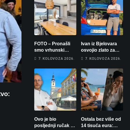
FOTO – Pronašli
Ivan iz Bjelovara
smo vrhunski
osvojio zlato za
apartman za
najglasniji audio
7. KOLOVOZA 2026.
7. KOLOVOZA 2026.
odmor: Pogled na
sustav i srušio
more, tri spavaće
osobni rekord od
sobe i terasa koja
čak 145,9 dB!
osvaja
vo:
Ovo je bio
Ostala bez više od
posljednji ručak u
14 tisuća eura: