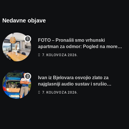
Nedavne objave
FOTO – Pronašli smo vrhunski
apartman za odmor: Pogled na more,
tri spavaće sobe i terasa koja osvaja
7. KOLOVOZA 2026.
Ivan iz Bjelovara osvojio zlato za
najglasniji audio sustav i srušio
osobni rekord od čak 145,9 dB!
7. KOLOVOZA 2026.