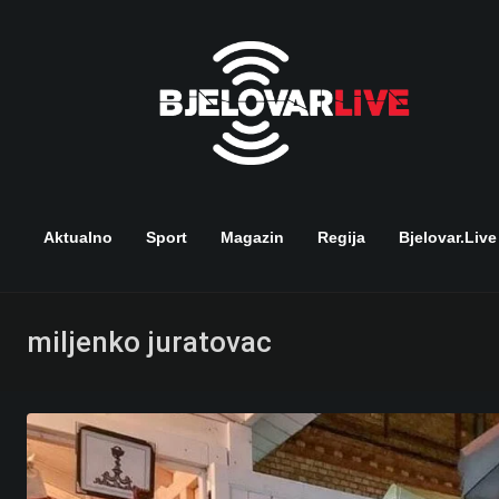
Skip
to
content
Aktualno
Sport
Magazin
Regija
Bjelovar.live
miljenko juratovac