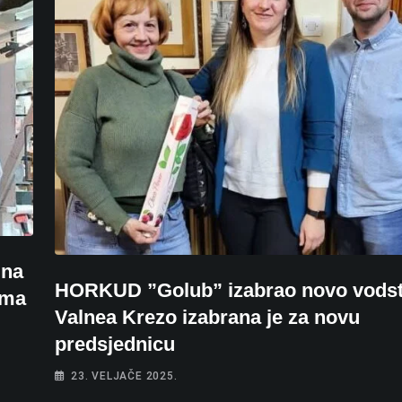
 na
HORKUD ”Golub” izabrao novo vodst
ima
Valnea Krezo izabrana je za novu
predsjednicu
23. VELJAČE 2025.