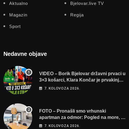
Aktualno
Bjelovar.live TV
Magazin
Regija
Sport
Nedavne objave
VIDEO – Borik Bjelovar državni prvaci u
3×3 košarci, Klara Končar je prvakinja
Hrvatske u stolnom tenisu!
7. KOLOVOZA 2026.
FOTO – Pronašli smo vrhunski
apartman za odmor: Pogled na more, tri
spavaće sobe i terasa koja osvaja
7. KOLOVOZA 2026.