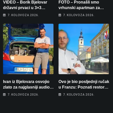
VIDEO – Borik Bjelovar
FOTO – Pronašli smo
državni prvaci u 3×3
vrhunski apartman za
košarci, Klara Končar je
odmor: Pogled na more, tri
7. KOLOVOZA 2026.
7. KOLOVOZA 2026.
prvakinja Hrvatske u
spavaće sobe i terasa koja
stolnom tenisu!
osvaja
Ivan iz Bjelovara osvojio
Ovo je bio posljednji ručak
zlato za najglasniji audio
u Franzu: Poznati restoran
sustav i srušio osobni
otišao u povijest, a
7. KOLOVOZA 2026.
7. KOLOVOZA 2026.
rekord od čak 145,9 dB!
Michelinov chef sprema
veliko iznenađenje za
Bjelovar