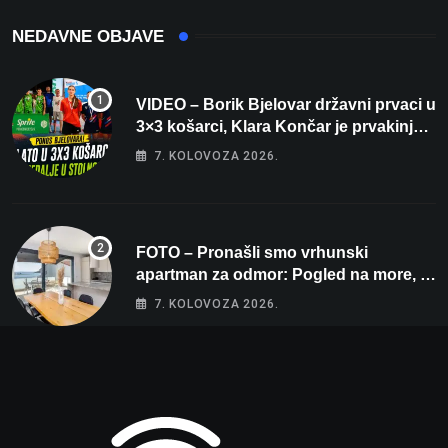
NEDAVNE OBJAVE
VIDEO – Borik Bjelovar državni prvaci u
3×3 košarci, Klara Končar je prvakinja
Hrvatske u stolnom tenisu!
7. KOLOVOZA 2026.
FOTO – Pronašli smo vrhunski
apartman za odmor: Pogled na more, tri
spavaće sobe i terasa koja osvaja
7. KOLOVOZA 2026.