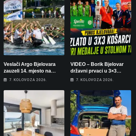
Veslači Argo Bjelovara
VIDEO – Borik Bjelovar
zauzeli 14. mjesto na
državni prvaci u 3×3
brzincu
košarci, Klara Končar je
7. KOLOVOZA 2026.
7. KOLOVOZA 2026.
prvakinja Hrvatske u
stolnom tenisu!