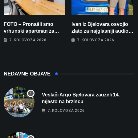
FOTO – Pronašli smo
Ivan iz Bjelovara osvojio
vrhunski apartman za
zlato za najglasniji audio
odmor: Pogled na more, tri
sustav i srušio osobni
7. KOLOVOZA 2026.
7. KOLOVOZA 2026.
spavaće sobe i terasa koja
rekord od čak 145,9 dB!
osvaja
NEDAVNE OBJAVE
Veslači Argo Bjelovara zauzeli 14.
mjesto na brzincu
7. KOLOVOZA 2026.