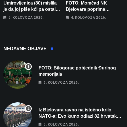
Umirovljenica (80) mislila
FOTO: Momčad NK
je da joj piše kći pa ostala
Bjelovara poprima
bez 1000 eura
jesenski izgled
5. KOLOVOZA 2026.
4. KOLOVOZA 2026.
NEDAVNE OBJAVE
FOTO: Bilogorac pobjednik Đurinog
memorijala
6. KOLOVOZA 2026.
Iz Bjelovara ravno na istočno krilo
NATO-a: Evo kamo odlazi 82 hrvatska
vojnika i 6 vojnikinja
5. KOLOVOZA 2026.