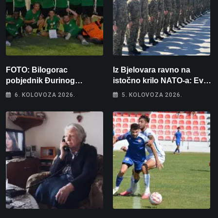
FOTO: Bilogorac
Iz Bjelovara ravno na
pobjednik Đurinog
istočno krilo NATO-a: Evo
memorijala
kamo odlazi 82 hrvatska
6. KOLOVOZA 2026.
5. KOLOVOZA 2026.
vojnika i 6 vojnikinja