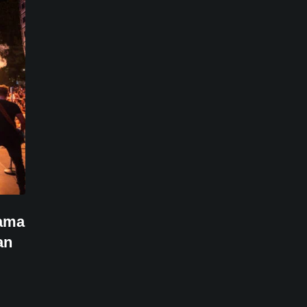
rama
an