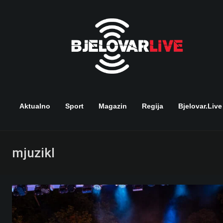
Skip
to
content
Aktualno
Sport
Magazin
Regija
Bjelovar.live
mjuzikl