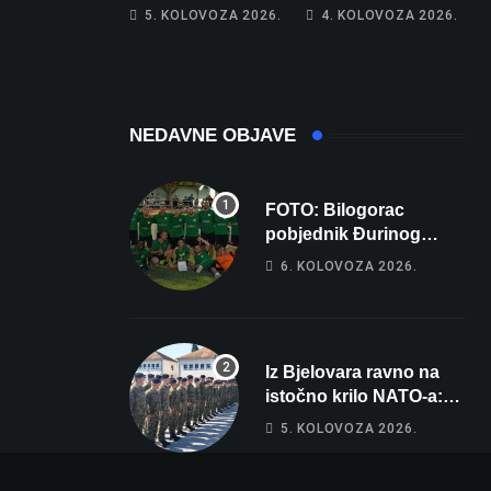
piše kći pa ostala
poprima jesenski
5. KOLOVOZA 2026.
4. KOLOVOZA 2026.
bez 1000 eura
izgled
NEDAVNE OBJAVE
FOTO: Bilogorac
pobjednik Đurinog
memorijala
6. KOLOVOZA 2026.
Iz Bjelovara ravno na
istočno krilo NATO-a:
Evo kamo odlazi 82
5. KOLOVOZA 2026.
hrvatska vojnika i 6
vojnikinja