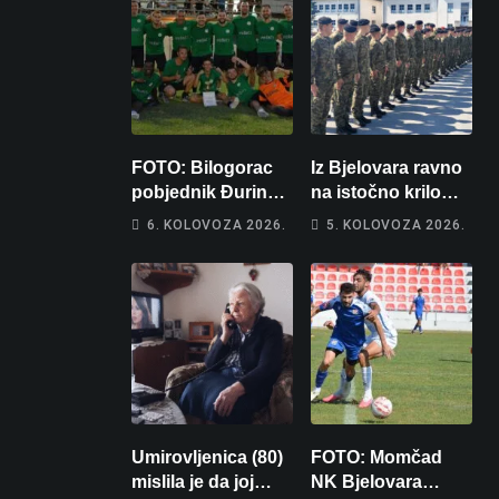
FOTO: Bilogorac
Iz Bjelovara ravno
pobjednik Đurinog
na istočno krilo
memorijala
NATO-a: Evo kamo
6. KOLOVOZA 2026.
5. KOLOVOZA 2026.
odlazi 82 hrvatska
vojnika i 6
vojnikinja
Umirovljenica (80)
FOTO: Momčad
mislila je da joj
NK Bjelovara