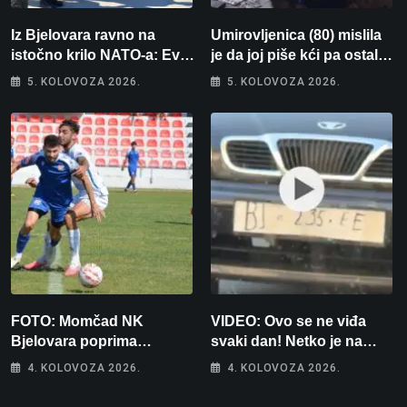
Iz Bjelovara ravno na
Umirovljenica (80) mislila
istočno krilo NATO-a: Evo
je da joj piše kći pa ostala
kamo odlazi 82 hrvatska
bez 1000 eura
5. KOLOVOZA 2026.
5. KOLOVOZA 2026.
vojnika i 6 vojnikinja
FOTO: Momčad NK
VIDEO: Ovo se ne viđa
Bjelovara poprima
svaki dan! Netko je na
jesenski izgled
auto stavio – ručno
4. KOLOVOZA 2026.
4. KOLOVOZA 2026.
nacrtanu registarsku
oznaku