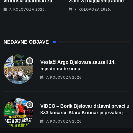
vrhunski apartman za
zlato za najglasniji audio
odmor: Pogled na more, tri
sustav i srušio osobni
7. KOLOVOZA 2026.
7. KOLOVOZA 2026.
spavaće sobe i terasa koja
rekord od čak 145,9 dB!
osvaja
NEDAVNE OBJAVE
Veslači Argo Bjelovara zauzeli 14.
mjesto na brzincu
7. KOLOVOZA 2026.
VIDEO – Borik Bjelovar državni prvaci u
3×3 košarci, Klara Končar je prvakinja
Hrvatske u stolnom tenisu!
7. KOLOVOZA 2026.