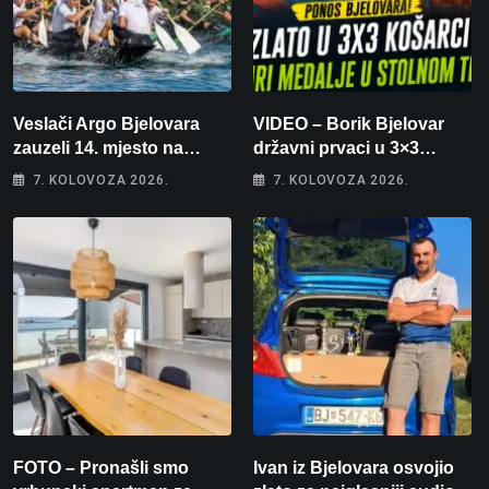
Veslači Argo Bjelovara
VIDEO – Borik Bjelovar
zauzeli 14. mjesto na
državni prvaci u 3×3
brzincu
košarci, Klara Končar je
7. KOLOVOZA 2026.
7. KOLOVOZA 2026.
prvakinja Hrvatske u
stolnom tenisu!
FOTO – Pronašli smo
Ivan iz Bjelovara osvojio