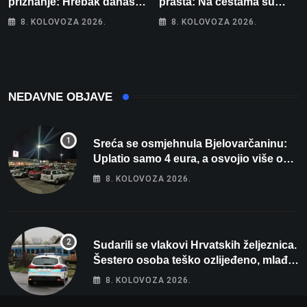
priznanje: Hrebak danas u
prašta: Na cestama su
Parizu predstavlja
posebno na meti ovi
8. KOLOVOZA 2026.
8. KOLOVOZA 2026.
Wellovar za domaćina
prekršaji
Europskog prvenstva
NEDAVNE OBJAVE
Sreća se osmjehnula Bjelovarčaninu:
Uplatio samo 4 eura, a osvojio više od
80 tisuća eura
8. KOLOVOZA 2026.
Sudarili se vlakovi Hrvatskih željeznica.
Šestero osoba teško ozlijeđeno, mlađa
žena na intenzivnoj
8. KOLOVOZA 2026.