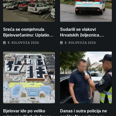
Sreća se osmjehnula
Sudarili se vlakovi
Bjelovarčaninu: Uplatio
Hrvatskih željeznica.
samo 4 eura, a osvojio
Šestero osoba teško
8. KOLOVOZA 2026.
8. KOLOVOZA 2026.
više od 80 tisuća eura
ozlijeđeno, mlađa žena na
intenzivnoj
Bjelovar ide po veliko
Danas i sutra policija ne