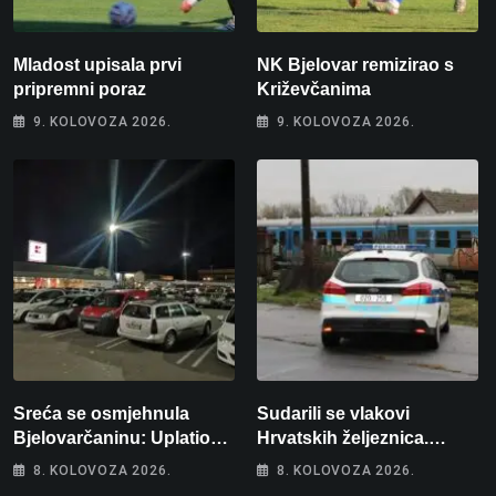
Mladost upisala prvi
NK Bjelovar remizirao s
pripremni poraz
Križevčanima
9. KOLOVOZA 2026.
9. KOLOVOZA 2026.
Sreća se osmjehnula
Sudarili se vlakovi
Bjelovarčaninu: Uplatio
Hrvatskih željeznica.
samo 4 eura, a osvojio
Šestero osoba teško
8. KOLOVOZA 2026.
8. KOLOVOZA 2026.
više od 80 tisuća eura
ozlijeđeno, mlađa žena na