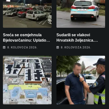
Sreća se osmjehnula
Sudarili se vlakovi
Bjelovarčaninu: Uplatio
Hrvatskih željeznica.
samo 4 eura, a osvojio
Šestero osoba teško
8. KOLOVOZA 2026.
8. KOLOVOZA 2026.
više od 80 tisuća eura
ozlijeđeno, mlađa žena na
intenzivnoj