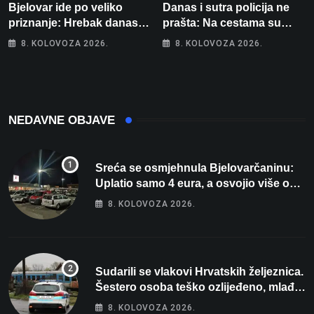
Bjelovar ide po veliko
Danas i sutra policija ne
priznanje: Hrebak danas u
prašta: Na cestama su
Parizu predstavlja
posebno na meti ovi
8. KOLOVOZA 2026.
8. KOLOVOZA 2026.
Wellovar za domaćina
prekršaji
Europskog prvenstva
NEDAVNE OBJAVE
Sreća se osmjehnula Bjelovarčaninu:
Uplatio samo 4 eura, a osvojio više od
80 tisuća eura
8. KOLOVOZA 2026.
Sudarili se vlakovi Hrvatskih željeznica.
Šestero osoba teško ozlijeđeno, mlađa
žena na intenzivnoj
8. KOLOVOZA 2026.