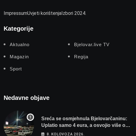
Impressum
Uvjeti korištenja
Izbori 2024.
Kategorije
Aktualno
Bjelovar.live TV
Magazin
Regija
Sport
Nedavne objave
Sreća se osmjehnula Bjelovarčaninu:
Uplatio samo 4 eura, a osvojio više od
80 tisuća eura
8. KOLOVOZA 2026.