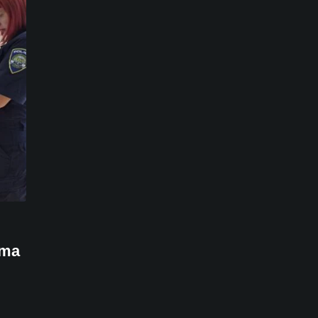
i
ama