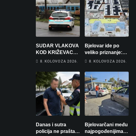
SUDAR VLAKOVA
Bjelovar ide po
KOD KRIŽEVACA:
veliko priznanje:
Ima ozlijeđenih,
Hrebak danas u
8. KOLOVOZA 2026.
8. KOLOVOZA 2026.
jedna osoba
Parizu predstavlja
odvezena
Wellovar za
helikopterom
domaćina
Europskog
prvenstva
Danas i sutra
Bjelovarčani među
policija ne prašta:
najpogođenijima: