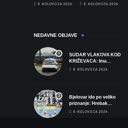
Na cestama su
Gorivo im pojede
8. KOLOVOZA 2026.
8. KOLOVOZA 2026.
posebno na meti
gotovo 6 posto
ovi prekršaji
plaće
NEDAVNE OBJAVE
SUDAR VLAKOVA KOD
KRIŽEVACA: Ima
ozlijeđenih, jedna
8. KOLOVOZA 2026.
osoba odvezena
helikopterom
Bjelovar ide po veliko
priznanje: Hrebak
danas u Parizu
8. KOLOVOZA 2026.
predstavlja Wellovar za
domaćina Europskog