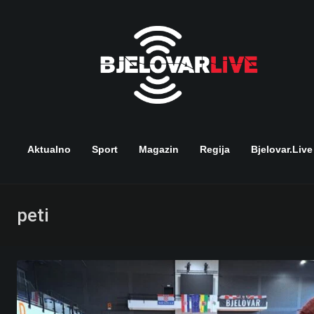
Skip
to
content
Aktualno
Sport
Magazin
Regija
Bjelovar.live
peti