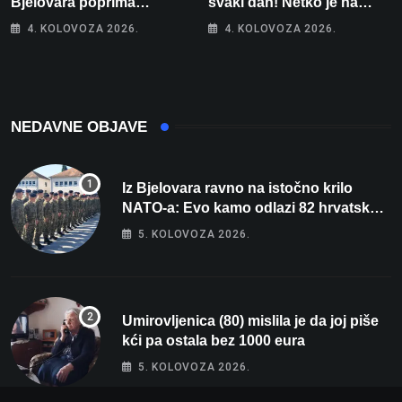
Bjelovara poprima
svaki dan! Netko je na
jesenski izgled
auto stavio – ručno
4. KOLOVOZA 2026.
4. KOLOVOZA 2026.
nacrtanu registarsku
oznaku
NEDAVNE OBJAVE
Iz Bjelovara ravno na istočno krilo
NATO-a: Evo kamo odlazi 82 hrvatska
vojnika i 6 vojnikinja
5. KOLOVOZA 2026.
Umirovljenica (80) mislila je da joj piše
kći pa ostala bez 1000 eura
5. KOLOVOZA 2026.