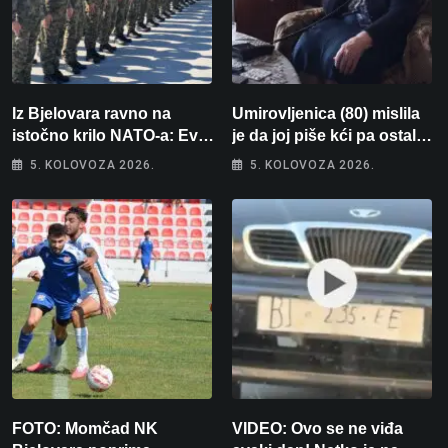
Iz Bjelovara ravno na
Umirovljenica (80) mislila
istočno krilo NATO-a: Evo
je da joj piše kći pa ostala
kamo odlazi 82 hrvatska
bez 1000 eura
5. KOLOVOZA 2026.
5. KOLOVOZA 2026.
vojnika i 6 vojnikinja
FOTO: Momčad NK
VIDEO: Ovo se ne viđa