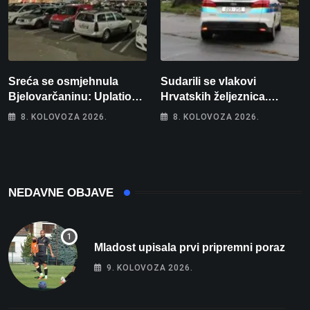
Sreća se osmjehnula
Sudarili se vlakovi
Bjelovarčaninu: Uplatio
Hrvatskih željeznica.
samo 4 eura, a osvojio
Šestero osoba teško
8. KOLOVOZA 2026.
8. KOLOVOZA 2026.
više od 80 tisuća eura
ozlijeđeno, mlađa žena na
intenzivnoj
NEDAVNE OBJAVE
Mladost upisala prvi pripremni poraz
9. KOLOVOZA 2026.