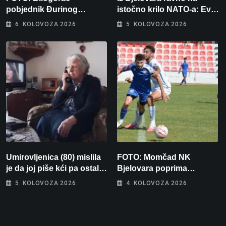
pobjednik Đurinog
istočno krilo NATO-a: Evo
memorijala
kamo odlazi 82 hrvatska
6. KOLOVOZA 2026.
5. KOLOVOZA 2026.
vojnika i 6 vojnikinja
Umirovljenica (80) mislila
FOTO: Momčad NK
je da joj piše kći pa ostala
Bjelovara poprima
bez 1000 eura
jesenski izgled
5. KOLOVOZA 2026.
4. KOLOVOZA 2026.