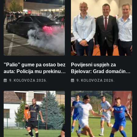
”Palio” gume pa ostao bez
Povijesni uspjeh za
auta: Policija mu prekinula
Bjelovar: Grad domaćin
”show” na parkingu u
Europskog juniorskog
9. KOLOVOZA 2026.
9. KOLOVOZA 2026.
Bjelovaru
prvenstva u plivanju 2027!