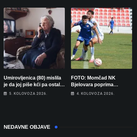
vojnika i 6 vojnikinja
Umirovljenica (80) mislila
FOTO: Momčad NK
je da joj piše kći pa ostala
Bjelovara poprima
bez 1000 eura
jesenski izgled
5. KOLOVOZA 2026.
4. KOLOVOZA 2026.
NEDAVNE OBJAVE