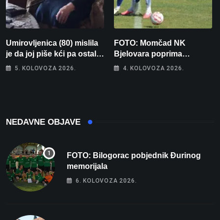
Umirovljenica (80) mislila
FOTO: Momčad NK
je da joj piše kći pa ostala
Bjelovara poprima
bez 1000 eura
jesenski izgled
5. KOLOVOZA 2026.
4. KOLOVOZA 2026.
NEDAVNE OBJAVE
FOTO: Bilogorac pobjednik Đurinog
memorijala
6. KOLOVOZA 2026.