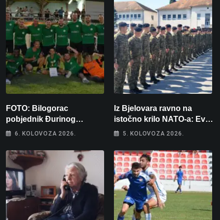
FOTO: Bilogorac
Iz Bjelovara ravno na
pobjednik Đurinog
istočno krilo NATO-a: Evo
memorijala
kamo odlazi 82 hrvatska
6. KOLOVOZA 2026.
5. KOLOVOZA 2026.
vojnika i 6 vojnikinja