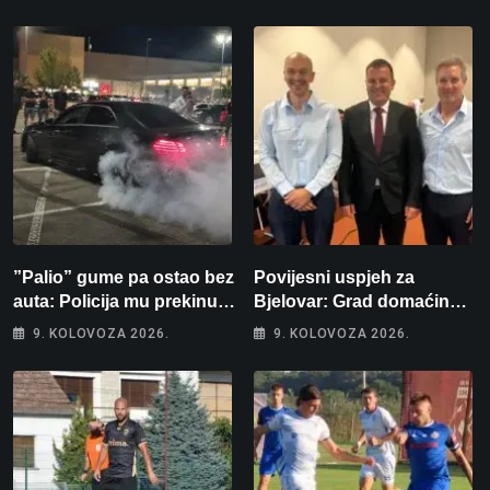
”Palio” gume pa ostao bez
Povijesni uspjeh za
auta: Policija mu prekinula
Bjelovar: Grad domaćin
”show” na parkingu u
Europskog juniorskog
9. KOLOVOZA 2026.
9. KOLOVOZA 2026.
Bjelovaru
prvenstva u plivanju 2027!