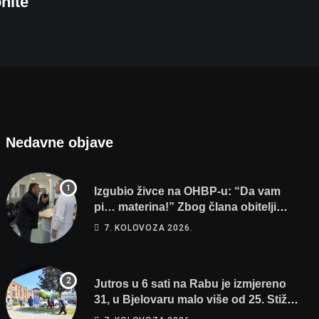
nite
Nedavne objave
Izgubio živce na OHBP-u: “Da vam
pi… materina!” Zbog člana obitelji
vrijeđao i vikao na djelatnike
7. KOLOVOZA 2026.
Jutros u 6 sati na Rabu je izmjereno
31, u Bjelovaru malo više od 25. Stiže
nam promjena vremena