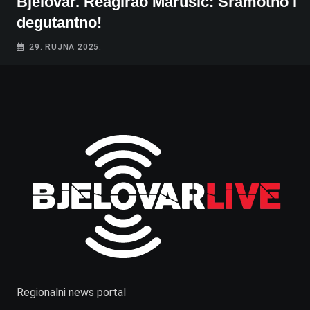
Bjelovar. Reagirao Marušić: Sramotno i
degutantno!
29. RUJNA 2025.
Regionalni news portal