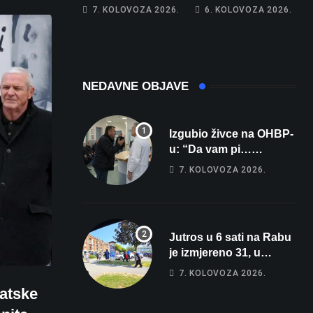
Zrmanju!
memorijala
7. KOLOVOZA 2026.
6. KOLOVOZA 2026.
Magdalena i
Tomislav osvojili
zlato na
zahtjevnom Kajak
kupu POSKOK 3
NEDAVNE OBJAVE
Izgubio živce na OHBP-
u: “Da vam pi…
materina!” Zbog člana
7. KOLOVOZA 2026.
obitelji vrijeđao i vikao
na djelatnike
Jutros u 6 sati na Rabu
je izmjereno 31, u
Bjelovaru malo više od
7. KOLOVOZA 2026.
25. Stiže nam promjena
vatske
vremena