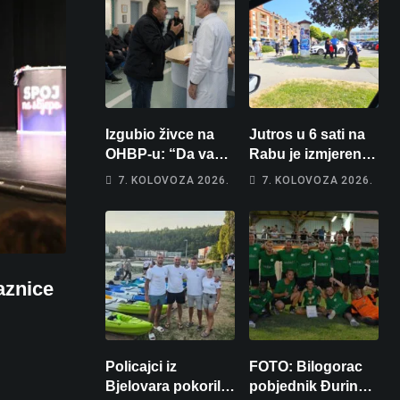
Izgubio živce na
Jutros u 6 sati na
OHBP-u: “Da vam
Rabu je izmjereno
pi… materina!”
31, u Bjelovaru
7. KOLOVOZA 2026.
7. KOLOVOZA 2026.
Zbog člana obitelji
malo više od 25.
vrijeđao i vikao na
Stiže nam
djelatnike
promjena vremena
aznice
Policajci iz
FOTO: Bilogorac
Bjelovara pokorili
pobjednik Đurinog