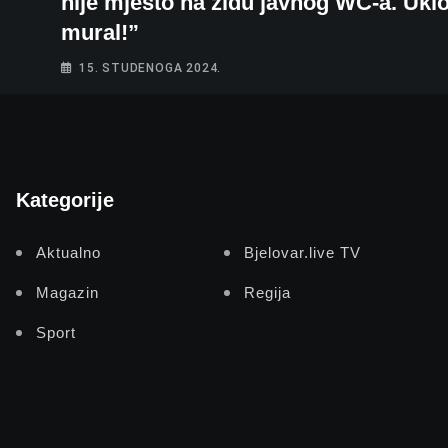
nije mjesto na zidu javnog WC-a. Uklo
mural!”
15. STUDENOGA 2024.
Kategorije
Aktualno
Bjelovar.live TV
Magazin
Regija
Sport