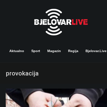
Skip
to
content
Aktualno
Sport
Magazin
Regija
Bjelovar.live
provokacija