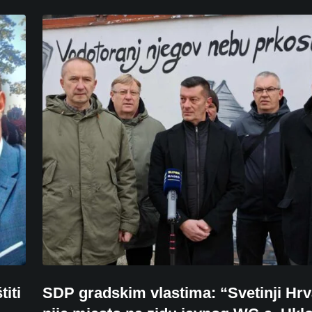
titi
SDP gradskim vlastima: “Svetinji Hr