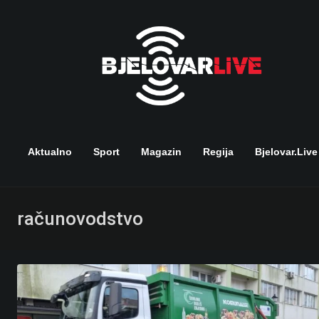
Skip
to
content
Aktualno
Sport
Magazin
Regija
Bjelovar.live
računovodstvo