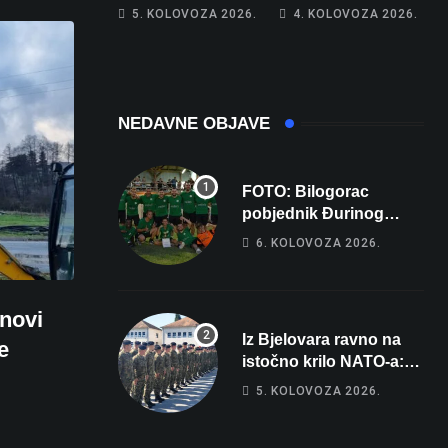
piše kći pa ostala
poprima jesenski
5. KOLOVOZA 2026.
4. KOLOVOZA 2026.
bez 1000 eura
izgled
NEDAVNE OBJAVE
FOTO: Bilogorac
pobjednik Đurinog
memorijala
6. KOLOVOZA 2026.
novi
Iz Bjelovara ravno na
e
istočno krilo NATO-a:
Evo kamo odlazi 82
5. KOLOVOZA 2026.
hrvatska vojnika i 6
vojnikinja