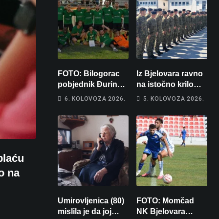
FOTO: Bilogorac
Iz Bjelovara ravno
pobjednik Đurinog
na istočno krilo
memorijala
NATO-a: Evo kamo
6. KOLOVOZA 2026.
5. KOLOVOZA 2026.
odlazi 82 hrvatska
vojnika i 6
vojnikinja
plaću
o na
Umirovljenica (80)
FOTO: Momčad
mislila je da joj
NK Bjelovara