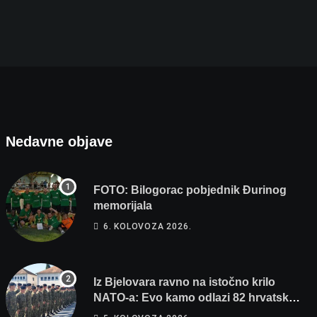
Nedavne objave
FOTO: Bilogorac pobjednik Đurinog
memorijala
6. KOLOVOZA 2026.
Iz Bjelovara ravno na istočno krilo
NATO-a: Evo kamo odlazi 82 hrvatska
vojnika i 6 vojnikinja