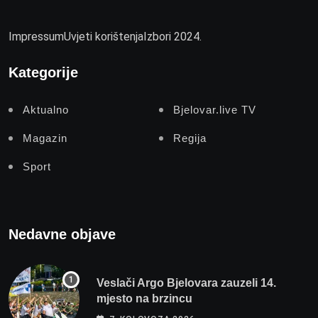
Impressum
Uvjeti korištenja
Izbori 2024.
Kategorije
Aktualno
Bjelovar.live TV
Magazin
Regija
Sport
Nedavne objave
Veslači Argo Bjelovara zauzeli 14.
mjesto na brzincu