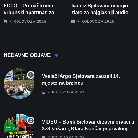
FOTO – Pronašli smo
Ivan iz Bjelovara osvojio
vrhunski apartman za
zlato za najglasniji audio
odmor: Pogled na more, tri
sustav i srušio osobni
7. KOLOVOZA 2026.
7. KOLOVOZA 2026.
spavaće sobe i terasa koja
rekord od čak 145,9 dB!
osvaja
NEDAVNE OBJAVE
Veslači Argo Bjelovara zauzeli 14.
mjesto na brzincu
7. KOLOVOZA 2026.
VIDEO – Borik Bjelovar državni prvaci u
3×3 košarci, Klara Končar je prvakinja
Hrvatske u stolnom tenisu!
7. KOLOVOZA 2026.