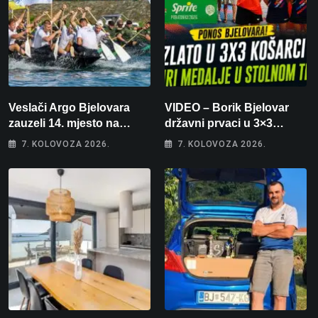
Veslači Argo Bjelovara
VIDEO – Borik Bjelovar
zauzeli 14. mjesto na
državni prvaci u 3×3
brzincu
košarci, Klara Končar je
7. KOLOVOZA 2026.
7. KOLOVOZA 2026.
prvakinja Hrvatske u
stolnom tenisu!