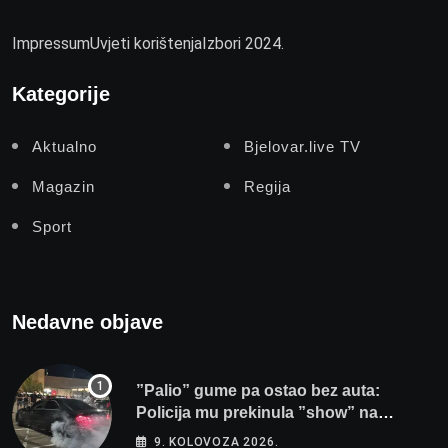
Impressum
Uvjeti korištenja
Izbori 2024.
Kategorije
Aktualno
Bjelovar.live TV
Magazin
Regija
Sport
Nedavne objave
”Palio” gume pa ostao bez auta:
Policija mu prekinula ”show” na
parkingu u Bjelovaru
9. KOLOVOZA 2026.