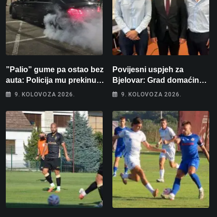
”Palio” gume pa ostao bez
Povijesni uspjeh za
auta: Policija mu prekinula
Bjelovar: Grad domaćin
”show” na parkingu u
Europskog juniorskog
9. KOLOVOZA 2026.
9. KOLOVOZA 2026.
Bjelovaru
prvenstva u plivanju 2027!