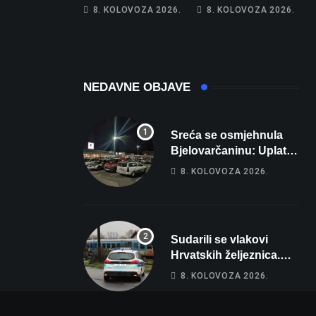
Hrebak danas u
Na cestama su
8. KOLOVOZA 2026.
8. KOLOVOZA 2026.
Parizu predstavlja
posebno na meti
Wellovar za
ovi prekršaji
domaćina
Europskog
prvenstva
NEDAVNE OBJAVE
Sreća se osmjehnula
Bjelovarčaninu: Uplatio
samo 4 eura, a osvojio
8. KOLOVOZA 2026.
više od 80 tisuća eura
Sudarili se vlakovi
Hrvatskih željeznica.
Šestero osoba teško
8. KOLOVOZA 2026.
ozlijeđeno, mlađa žena
na intenzivnoj