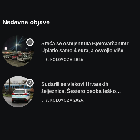
Nedavne objave
Sreća se osmjehnula Bjelovarčaninu:
Uplatio samo 4 eura, a osvojio više od
80 tisuća eura
8. KOLOVOZA 2026.
Sudarili se vlakovi Hrvatskih
željeznica. Šestero osoba teško
ozlijeđeno, mlađa žena na intenzivnoj
8. KOLOVOZA 2026.