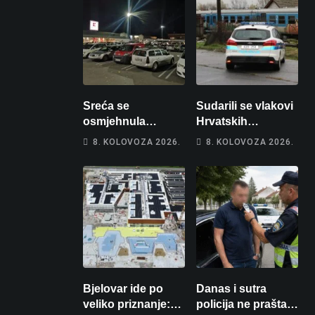
Sreća se
Sudarili se vlakovi
osmjehnula
Hrvatskih
Bjelovarčaninu:
željeznica. Šestero
8. KOLOVOZA 2026.
8. KOLOVOZA 2026.
Uplatio samo 4
osoba teško
eura, a osvojio
ozlijeđeno, mlađa
više od 80 tisuća
žena na
eura
intenzivnoj
Bjelovar ide po
Danas i sutra
veliko priznanje:
policija ne prašta: