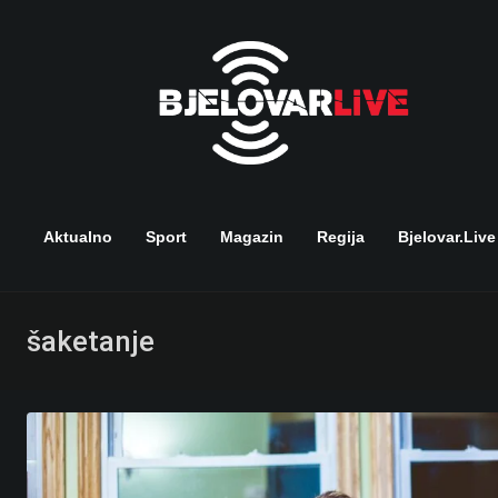
Skip
to
content
Aktualno
Sport
Magazin
Regija
Bjelovar.live
šaketanje