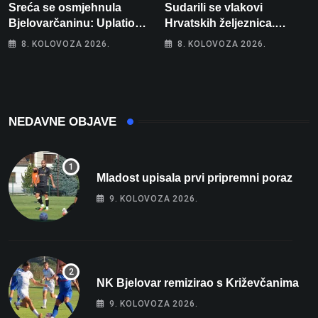
Sreća se osmjehnula
Sudarili se vlakovi
Bjelovarčaninu: Uplatio
Hrvatskih željeznica.
samo 4 eura, a osvojio
Šestero osoba teško
8. KOLOVOZA 2026.
8. KOLOVOZA 2026.
više od 80 tisuća eura
ozlijeđeno, mlađa žena na
intenzivnoj
NEDAVNE OBJAVE
Mladost upisala prvi pripremni poraz
9. KOLOVOZA 2026.
NK Bjelovar remizirao s Križevčanima
9. KOLOVOZA 2026.