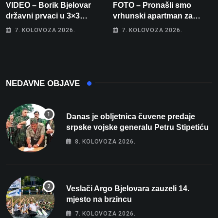
VIDEO – Borik Bjelovar
FOTO – Pronašli smo
državni prvaci u 3×3
vrhunski apartman za
košarci, Klara Končar je
odmor: Pogled na more, tri
7. KOLOVOZA 2026.
7. KOLOVOZA 2026.
prvakinja Hrvatske u
spavaće sobe i terasa koja
stolnom tenisu!
osvaja
NEDAVNE OBJAVE
Danas je obljetnica čuvene predaje
srpske vojske generalu Petru Stipetiću
8. KOLOVOZA 2026.
Veslači Argo Bjelovara zauzeli 14.
mjesto na brzincu
7. KOLOVOZA 2026.