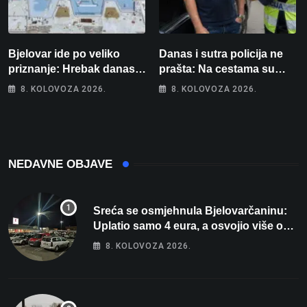
Bjelovar ide po veliko
Danas i sutra policija ne
priznanje: Hrebak danas u
prašta: Na cestama su
Parizu predstavlja
posebno na meti ovi
8. KOLOVOZA 2026.
8. KOLOVOZA 2026.
Wellovar za domaćina
prekršaji
Europskog prvenstva
NEDAVNE OBJAVE
Sreća se osmjehnula Bjelovarčaninu:
Uplatio samo 4 eura, a osvojio više od
80 tisuća eura
8. KOLOVOZA 2026.