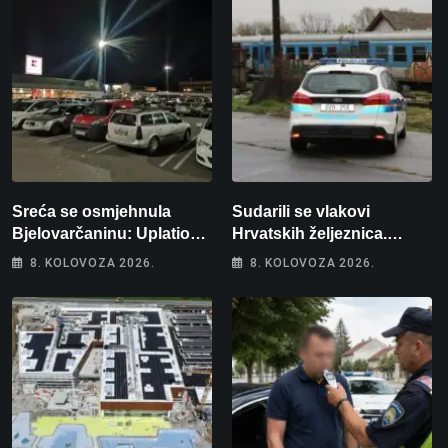
Sreća se osmjehnula
Sudarili se vlakovi
Bjelovarčaninu: Uplatio
Hrvatskih željeznica.
samo 4 eura, a osvojio
Šestero osoba teško
8. KOLOVOZA 2026.
8. KOLOVOZA 2026.
više od 80 tisuća eura
ozlijeđeno, mlađa žena na
intenzivnoj