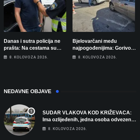
Danas i sutra policija ne
Bjelovarčani među
prašta: Na cestama su
najpogođenijima: Gorivo
posebno na meti ovi
im pojede gotovo 6 posto
8. KOLOVOZA 2026.
8. KOLOVOZA 2026.
prekršaji
plaće
NEDAVNE OBJAVE
SUDAR VLAKOVA KOD KRIŽEVACA:
Ima ozlijeđenih, jedna osoba odvezena
helikopterom
8. KOLOVOZA 2026.