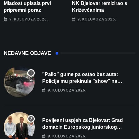
Mladost upisala prvi
NK Bjelovar remizirao s
pripremni poraz
Križevčanima
9. KOLOVOZA 2026.
9. KOLOVOZA 2026.
NEDAVNE OBJAVE
”Palio” gume pa ostao bez auta:
Policija mu prekinula ”show” na
parkingu u Bjelovaru
9. KOLOVOZA 2026.
Povijesni uspjeh za Bjelovar: Grad
domaćin Europskog juniorskog
prvenstva u plivanju 2027!
9. KOLOVOZA 2026.