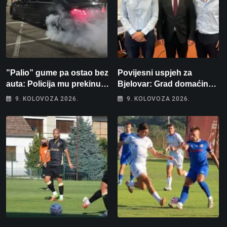
”Palio” gume pa ostao bez
Povijesni uspjeh za
auta: Policija mu prekinula
Bjelovar: Grad domaćin
”show” na parkingu u
Europskog juniorskog
9. KOLOVOZA 2026.
9. KOLOVOZA 2026.
Bjelovaru
prvenstva u plivanju 2027!