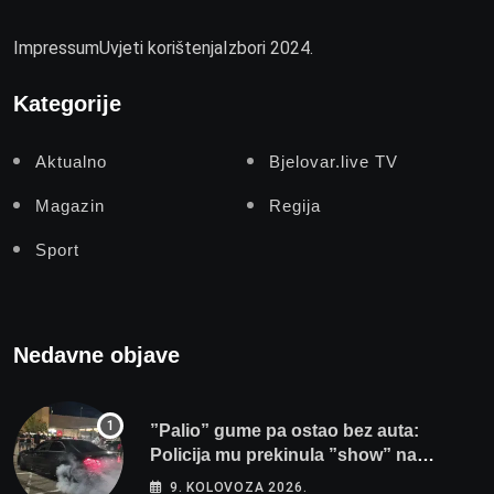
Impressum
Uvjeti korištenja
Izbori 2024.
Kategorije
Aktualno
Bjelovar.live TV
Magazin
Regija
Sport
Nedavne objave
”Palio” gume pa ostao bez auta:
Policija mu prekinula ”show” na
parkingu u Bjelovaru
9. KOLOVOZA 2026.