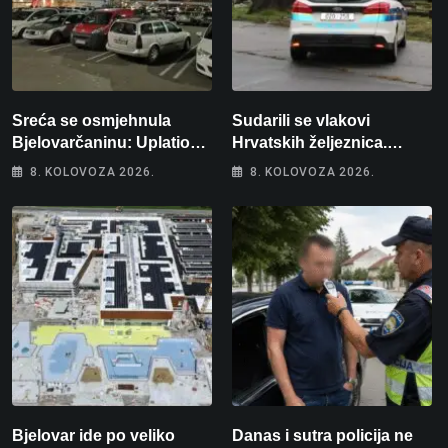
Sreća se osmjehnula
Sudarili se vlakovi
Bjelovarčaninu: Uplatio
Hrvatskih željeznica.
samo 4 eura, a osvojio
Šestero osoba teško
8. KOLOVOZA 2026.
8. KOLOVOZA 2026.
više od 80 tisuća eura
ozlijeđeno, mlađa žena na
intenzivnoj
Bjelovar ide po veliko
Danas i sutra policija ne