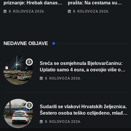
priznanje: Hrebak danas u
prašta: Na cestama su
Parizu predstavlja
posebno na meti ovi
8. KOLOVOZA 2026.
8. KOLOVOZA 2026.
Wellovar za domaćina
prekršaji
Europskog prvenstva
NEDAVNE OBJAVE
Sreća se osmjehnula Bjelovarčaninu:
Uplatio samo 4 eura, a osvojio više od
80 tisuća eura
8. KOLOVOZA 2026.
Sudarili se vlakovi Hrvatskih željeznica.
Šestero osoba teško ozlijeđeno, mlađa
žena na intenzivnoj
8. KOLOVOZA 2026.