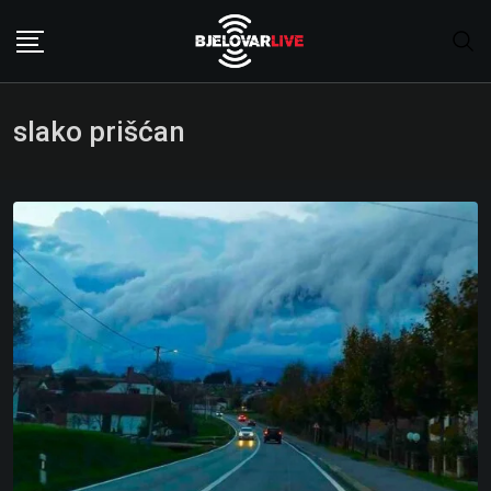
Skip
to
content
slako prišćan