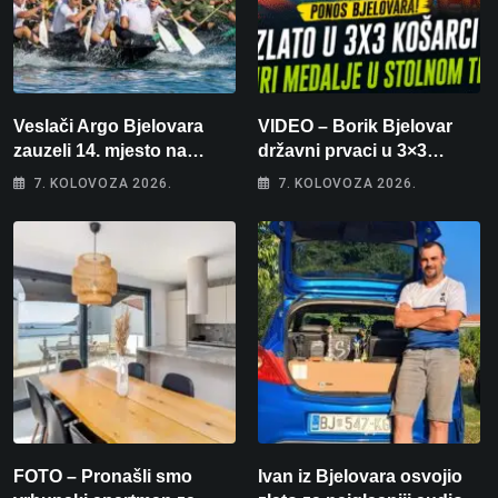
Veslači Argo Bjelovara
VIDEO – Borik Bjelovar
zauzeli 14. mjesto na
državni prvaci u 3×3
brzincu
košarci, Klara Končar je
7. KOLOVOZA 2026.
7. KOLOVOZA 2026.
prvakinja Hrvatske u
stolnom tenisu!
FOTO – Pronašli smo
Ivan iz Bjelovara osvojio