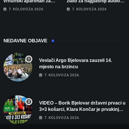
vrhunski apartman za
zlato za najglasniji audio
odmor: Pogled na more, tri
sustav i srušio osobni
7. KOLOVOZA 2026.
7. KOLOVOZA 2026.
spavaće sobe i terasa koja
rekord od čak 145,9 dB!
osvaja
NEDAVNE OBJAVE
Veslači Argo Bjelovara zauzeli 14.
mjesto na brzincu
7. KOLOVOZA 2026.
VIDEO – Borik Bjelovar državni prvaci u
3×3 košarci, Klara Končar je prvakinja
Hrvatske u stolnom tenisu!
7. KOLOVOZA 2026.