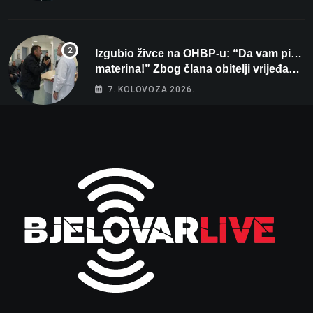
Izgubio živce na OHBP-u: “Da vam pi…
materina!” Zbog člana obitelji vrijeđao i
vikao na djelatnike
7. KOLOVOZA 2026.