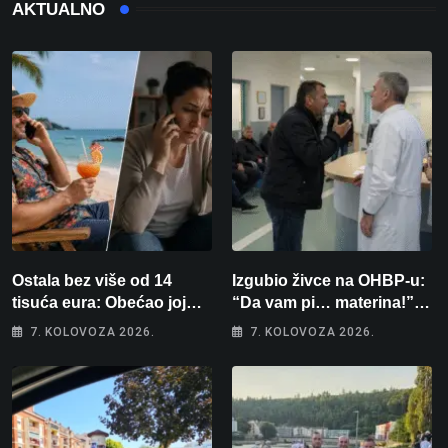
AKTUALNO
Ostala bez više od 14
Izgubio živce na OHBP-u:
tisuća eura: Obećao joj
“Da vam pi… materina!”
auto za tjedan dana, a
Zbog člana obitelji vrijeđao
7. KOLOVOZA 2026.
7. KOLOVOZA 2026.
zatim izmišljao opravdanja
i vikao na djelatnike