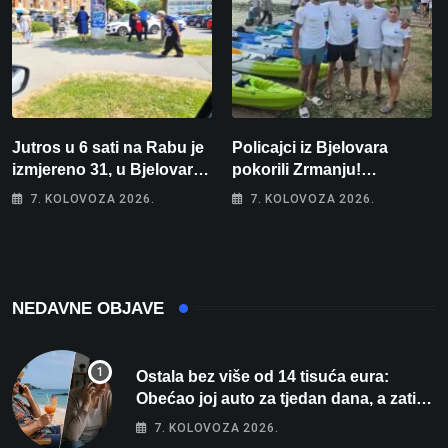
Jutros u 6 sati na Rabu je
Policajci iz Bjelovara
izmjereno 31, u Bjelovaru
pokorili Zrmanju!
malo više od 25. Stiže nam
Magdalena i Tomislav
7. KOLOVOZA 2026.
7. KOLOVOZA 2026.
promjena vremena
osvojili zlato na
zahtjevnom Kajak kupu
POSKOK 3
NEDAVNE OBJAVE
Ostala bez više od 14 tisuća eura:
Obećao joj auto za tjedan dana, a zatim
izmišljao opravdanja
7. KOLOVOZA 2026.