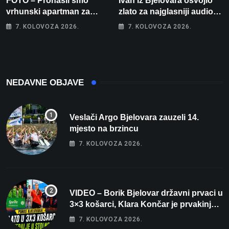
FOTO – Pronašli smo
Ivan iz Bjelovara osvojio
vrhunski apartman za
zlato za najglasniji audio
odmor: Pogled na more, tri
sustav i srušio osobni
7. KOLOVOZA 2026.
7. KOLOVOZA 2026.
spavaće sobe i terasa koja
rekord od čak 145,9 dB!
osvaja
NEDAVNE OBJAVE
Veslači Argo Bjelovara zauzeli 14.
mjesto na brzincu
7. KOLOVOZA 2026.
VIDEO – Borik Bjelovar državni prvaci u
3×3 košarci, Klara Končar je prvakinja
Hrvatske u stolnom tenisu!
7. KOLOVOZA 2026.