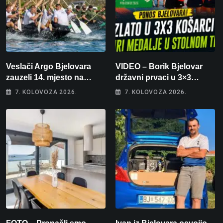
Veslači Argo Bjelovara
VIDEO – Borik Bjelovar
zauzeli 14. mjesto na
državni prvaci u 3×3
brzincu
košarci, Klara Končar je
7. KOLOVOZA 2026.
7. KOLOVOZA 2026.
prvakinja Hrvatske u
stolnom tenisu!