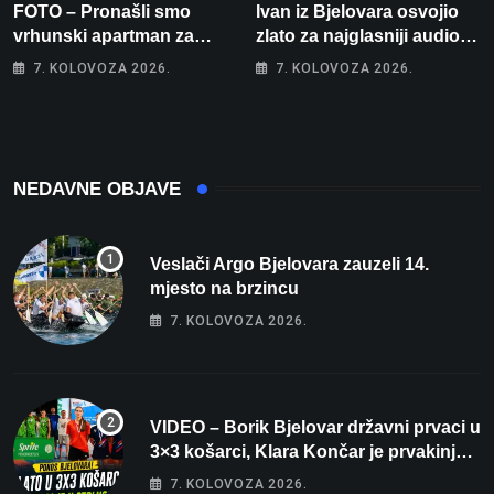
FOTO – Pronašli smo
Ivan iz Bjelovara osvojio
vrhunski apartman za
zlato za najglasniji audio
odmor: Pogled na more, tri
sustav i srušio osobni
7. KOLOVOZA 2026.
7. KOLOVOZA 2026.
spavaće sobe i terasa koja
rekord od čak 145,9 dB!
osvaja
NEDAVNE OBJAVE
Veslači Argo Bjelovara zauzeli 14.
mjesto na brzincu
7. KOLOVOZA 2026.
VIDEO – Borik Bjelovar državni prvaci u
3×3 košarci, Klara Končar je prvakinja
Hrvatske u stolnom tenisu!
7. KOLOVOZA 2026.