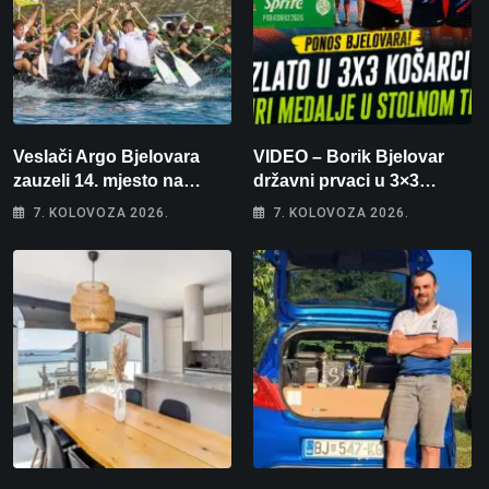
Veslači Argo Bjelovara
VIDEO – Borik Bjelovar
zauzeli 14. mjesto na
državni prvaci u 3×3
brzincu
košarci, Klara Končar je
7. KOLOVOZA 2026.
7. KOLOVOZA 2026.
prvakinja Hrvatske u
stolnom tenisu!