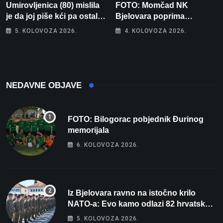
Umirovljenica (80) mislila
FOTO: Momčad NK
je da joj piše kći pa ostala
Bjelovara poprima
bez 1000 eura
jesenski izgled
5. KOLOVOZA 2026.
4. KOLOVOZA 2026.
NEDAVNE OBJAVE
FOTO: Bilogorac pobjednik Đurinog
memorijala
6. KOLOVOZA 2026.
Iz Bjelovara ravno na istočno krilo
NATO-a: Evo kamo odlazi 82 hrvatska
vojnika i 6 vojnikinja
5. KOLOVOZA 2026.