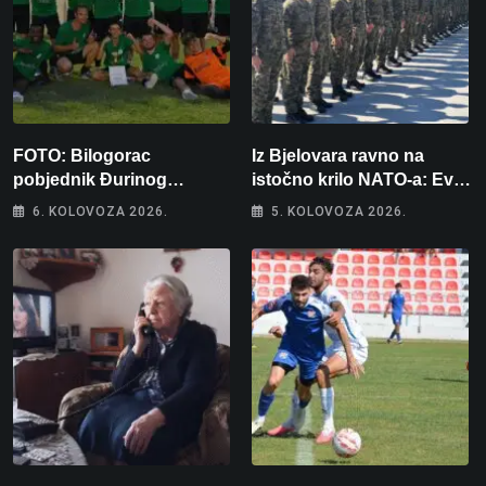
FOTO: Bilogorac
Iz Bjelovara ravno na
pobjednik Đurinog
istočno krilo NATO-a: Evo
memorijala
kamo odlazi 82 hrvatska
6. KOLOVOZA 2026.
5. KOLOVOZA 2026.
vojnika i 6 vojnikinja