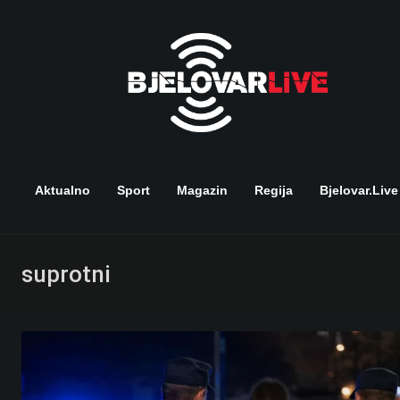
Skip
to
content
Aktualno
Sport
Magazin
Regija
Bjelovar.live
suprotni