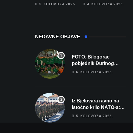
piše kći pa ostala
poprima jesenski
5. KOLOVOZA 2026.
4. KOLOVOZA 2026.
bez 1000 eura
izgled
NEDAVNE OBJAVE
FOTO: Bilogorac
pobjednik Đurinog
memorijala
6. KOLOVOZA 2026.
Iz Bjelovara ravno na
istočno krilo NATO-a:
Evo kamo odlazi 82
5. KOLOVOZA 2026.
hrvatska vojnika i 6
vojnikinja