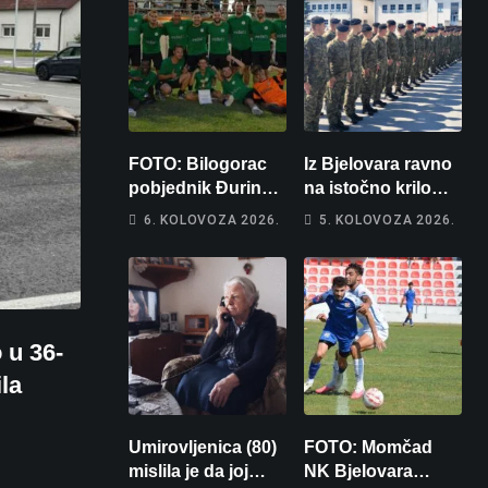
FOTO: Bilogorac
Iz Bjelovara ravno
pobjednik Đurinog
na istočno krilo
memorijala
NATO-a: Evo kamo
6. KOLOVOZA 2026.
5. KOLOVOZA 2026.
odlazi 82 hrvatska
vojnika i 6
vojnikinja
 u 36-
la
Umirovljenica (80)
FOTO: Momčad
mislila je da joj
NK Bjelovara