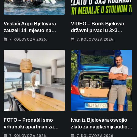
Veslači Argo Bjelovara
VIDEO – Borik Bjelovar
zauzeli 14. mjesto na
državni prvaci u 3×3
brzincu
košarci, Klara Končar je
7. KOLOVOZA 2026.
7. KOLOVOZA 2026.
prvakinja Hrvatske u
stolnom tenisu!
FOTO – Pronašli smo
Ivan iz Bjelovara osvojio
vrhunski apartman za
zlato za najglasniji audio
odmor: Pogled na more, tri
sustav i srušio osobni
7. KOLOVOZA 2026.
7. KOLOVOZA 2026.