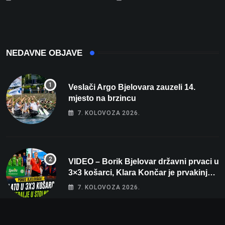
spavaće sobe i terasa koja
rekord od čak 145,9 dB!
osvaja
NEDAVNE OBJAVE
Veslači Argo Bjelovara zauzeli 14.
mjesto na brzincu
7. KOLOVOZA 2026.
VIDEO – Borik Bjelovar državni prvaci u
3×3 košarci, Klara Končar je prvakinja
Hrvatske u stolnom tenisu!
7. KOLOVOZA 2026.