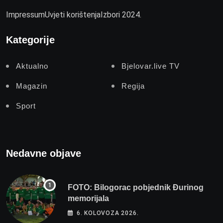
Impressum
Uvjeti korištenja
Izbori 2024.
Kategorije
Aktualno
Bjelovar.live TV
Magazin
Regija
Sport
Nedavne objave
FOTO: Bilogorac pobjednik Đurinog
memorijala
6. KOLOVOZA 2026.