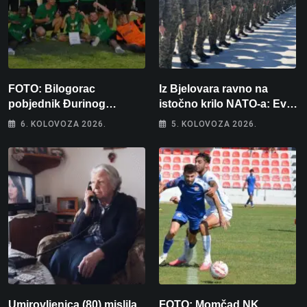
FOTO: Bilogorac
Iz Bjelovara ravno na
pobjednik Đurinog
istočno krilo NATO-a: Evo
memorijala
kamo odlazi 82 hrvatska
6. KOLOVOZA 2026.
5. KOLOVOZA 2026.
vojnika i 6 vojnikinja
Umirovljenica (80) mislila
FOTO: Momčad NK