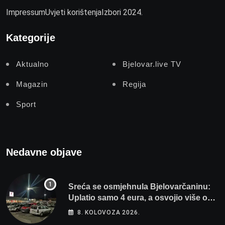
Impressum
Uvjeti korištenja
Izbori 2024.
Kategorije
Aktualno
Bjelovar.live TV
Magazin
Regija
Sport
Nedavne objave
Sreća se osmjehnula Bjelovarčaninu:
Uplatio samo 4 eura, a osvojio više od
80 tisuća eura
8. KOLOVOZA 2026.