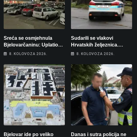
Sreća se osmjehnula
Sudarili se vlakovi
Bjelovarčaninu: Uplatio
Hrvatskih željeznica.
samo 4 eura, a osvojio
Šestero osoba teško
8. KOLOVOZA 2026.
8. KOLOVOZA 2026.
više od 80 tisuća eura
ozlijeđeno, mlađa žena na
intenzivnoj
Bjelovar ide po veliko
Danas i sutra policija ne