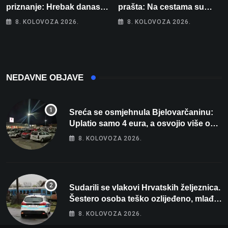
priznanje: Hrebak danas u
prašta: Na cestama su
Parizu predstavlja
posebno na meti ovi
8. KOLOVOZA 2026.
8. KOLOVOZA 2026.
Wellovar za domaćina
prekršaji
Europskog prvenstva
NEDAVNE OBJAVE
Sreća se osmjehnula Bjelovarčaninu:
Uplatio samo 4 eura, a osvojio više od
80 tisuća eura
8. KOLOVOZA 2026.
Sudarili se vlakovi Hrvatskih željeznica.
Šestero osoba teško ozlijeđeno, mlađa
žena na intenzivnoj
8. KOLOVOZA 2026.